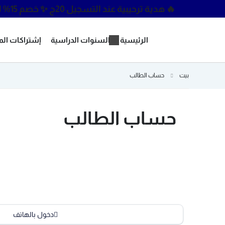
🔥 هدية ترحيبية عند التسجيل 20ج
✨ خصم 15% لما تستخدم كود : 15OFF
الرئيسية
السنوات الدراسية
إشتراكات ال
بيت
حساب الطالب
حساب الطالب
دخول بالهاتف