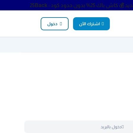
ديد
💰 كاش باك 25% بدون حدود كود : 25Back
اشترك الآن
دخول
دخول بالبريد