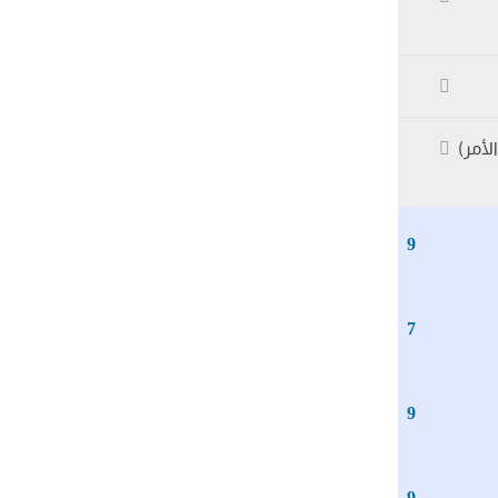
لأمر)
9
7
9
9